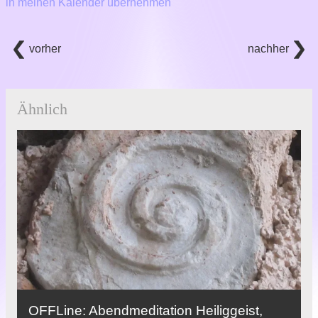
in meinen Kalender übernehmen
vorher
nachher
Ähnlich
OFFLine: Abendmeditation Heiliggeist,