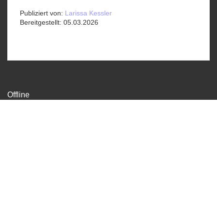
Publiziert von:
Larissa Kessler
Bereitgestellt:
05.03.2026
Offline
Sekretariat
Gundeldingerstrasse 370, 4053 Basel
info@offline-basel.ch
061 336 30 33
Datenschutz