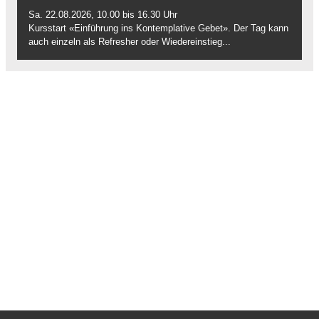
Sa. 22.08.2026, 10.00 bis 16.30 Uhr
Kursstart «Einführung ins Kontemplative Gebet». Der Tag kann
auch einzeln als Refresher oder Wiedereinstieg...