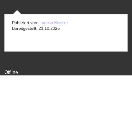
Publiziert von:
Larissa Kessler
Bereitgestellt:
23.10.2025
Offline
Sekretariat
Gundeldingerstrasse 370, 4053 Basel
info@offline-basel.ch
061 336 30 33
Datenschutz