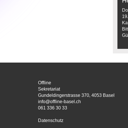
He
Do
19
Ka
Bi
Gü
Offline
Sekretariat
Gundeldingerstrasse 370, 4053 Basel
info@offline-basel.ch
061 336 30 33
Datenschutz