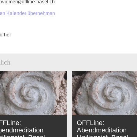
.widmer@offline-basel.ch
nen Kalender übernehmen
orher
lich
FFLine:
OFFLine:
bendmeditation
Abendmeditation