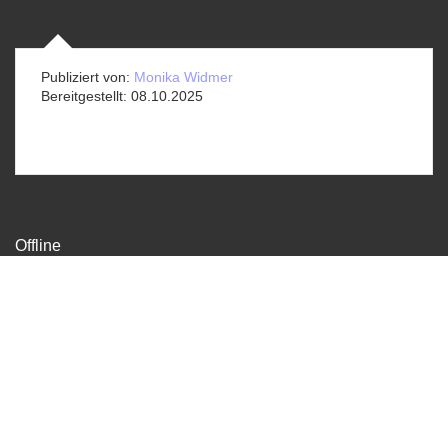
Publiziert von:
Monika Widmer
Bereitgestellt:
08.10.2025
Offline
Sekretariat
Gundeldingerstrasse 370, 4053 Basel
info@offline-basel.ch
061 336 30 33
Datenschutz