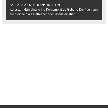
Sa. 22.08.2026, 10.00 bis 16.30 Uhr
Kursstart «Einführung ins Kontemplative Gebet». Der Tag kann
auch einzeln als Refresher oder Wiedereinstieg...