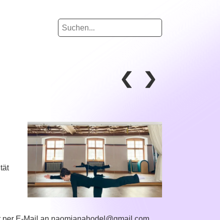
tät
r per E-Mail an naomianahodel@gmail.com