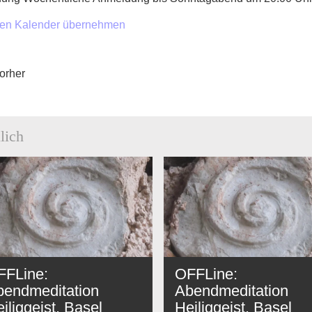
nen Kalender übernehmen
orher
lich
FFLine:
OFFLine:
bendmeditation
Abendmeditation
iliggeist, Basel
Heiliggeist, Basel