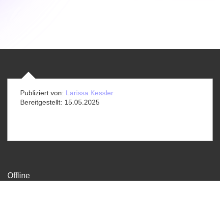
Publiziert von:
Larissa Kessler
Bereitgestellt:
15.05.2025
Offline
Sekretariat
Gundeldingerstrasse 370, 4053 Basel
info@offline-basel.ch
061 336 30 33