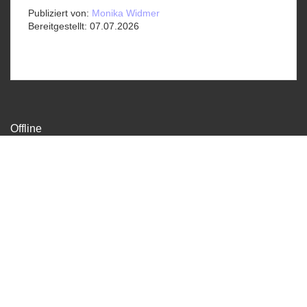
Publiziert von:
Monika Widmer
Bereitgestellt:
07.07.2026
Offline
Sekretariat
Gundeldingerstrasse 370, 4053 Basel
info@offline-basel.ch
061 336 30 33
Datenschutz