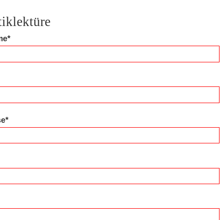
iklektüre
me*
e*