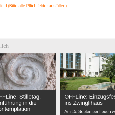
tfeld (Bitte alle Pflichtfelder ausfüllen)
lich
FLine: Stilletag,
OFFLine: Einzugsfe
nführung in die
ins Zwinglihaus
ontemplation
Am 15. September freuen w