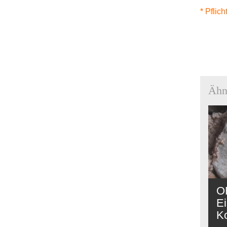
* Pflich
Ähn
OF
Ei
K