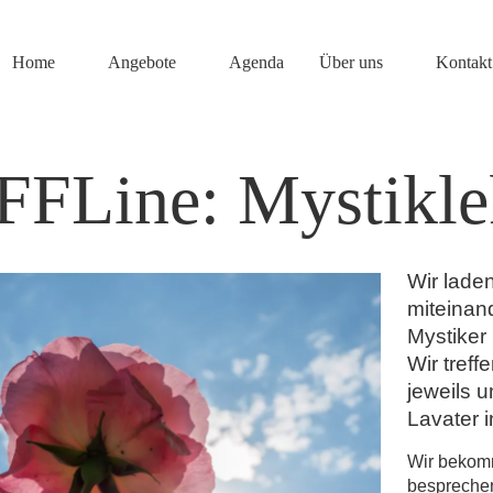
Home
Angebote
Agenda
Über uns
Kontakt
FFLine: Mystikle
Wir lade
miteinan
Mystiker
Wir treff
jeweils 
Lavater i
Wir bekom
besprechen