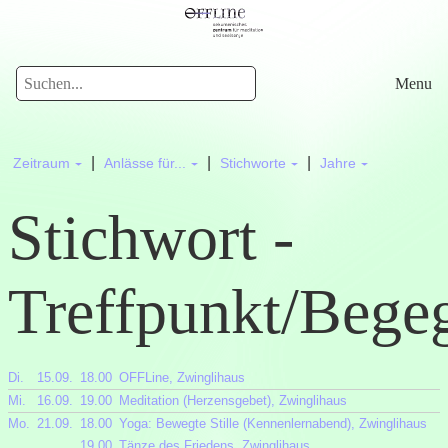
Menu
|
|
|
Zeitraum
Anlässe für...
Stichworte
Jahre
Stichwort -
Treffpunkt/Bege
Di.
15.09.
18.00
OFFLine, Zwinglihaus
Mi.
16.09.
19.00
Meditation (Herzensgebet), Zwinglihaus
Mo.
21.09.
18.00
Yoga: Bewegte Stille (Kennenlernabend), Zwinglihaus
19.00
Tänze des Friedens, Zwinglihaus